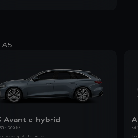
 A5
 Avant e-hybrid
A
 634 900 Kč
od
inovaná spotřeba paliva:
Kom