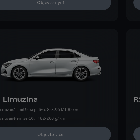
Objevte nyní
 Limuzína
R
inovaná spotřeba paliva:
8-8,96 l/100 km
inované emise CO₂:
182-203 g/km
Objevte více