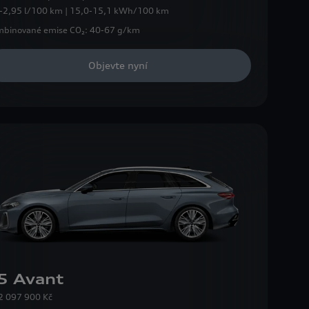
-2,95 l/100 km | 15,0-15,1 kWh/100 km
binované emise CO₂:
40-67 g/km
Objevte nyní
5 Avant
2 097 900 Kč