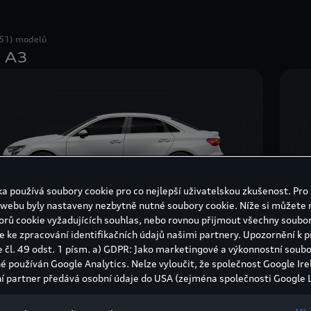
51) modelů
 A3
a používá soubory cookie pro co nejlepší uživatelskou zkušenost. Pro 
 webu byly nastaveny nezbytně nutné soubory cookie. Níže si můžete 
orů cookie vyžadujících souhlas, nebo rovnou přijmout všechny soubor
 Limuzína
A
e ke zpracování identifikačních údajů našimi partnery. Upozornění k 
e čl. 49 odst. 1 písm. a) GDPR: Jako marketingové a výkonnostní soubo
inovaná spotřeba paliva:
4,4-6,68 l/100 km
Kom
né používán Google Analytics. Nelze vyloučit, že společnost Google Ire
1,2
inované emise CO₂:
115-152 g/km
í partner předává osobní údaje do USA (zejména společnosti Google L
Kom
státech neexistuje úroveň ochrany osobních údajů věcně rovnocenná
bí rozhodnutí Evropské komise o odpovídající ochraně. Z toho pro vás