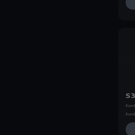
S3
Komb
Komb