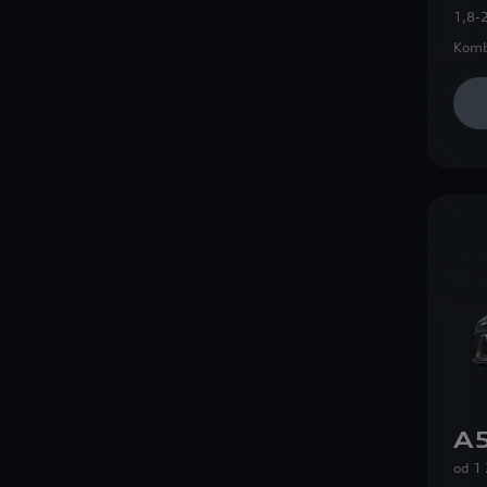
1,8-
Komb
A5
od
1