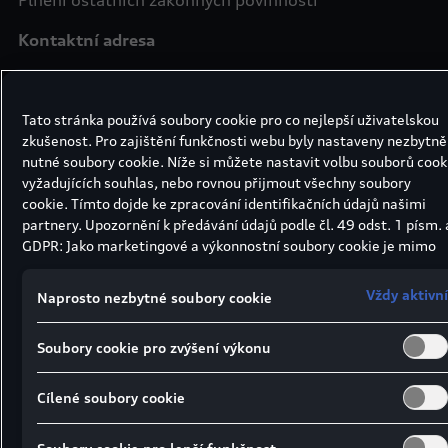
Plnění ostatních zákonných povinností
Kontaktní adresa
Plnění smluvního vztahu, Zasílání obchodních
sdělení a nabídka výrobků a služeb, Účetní a daňové
Tato stránka používá soubory cookie pro co nejlepší uživatelskou
účely, Plnění ostatních zákonných povinností
zkušenost. Pro zajištění funkčnosti webu byly nastaveny nezbytně
nutné soubory cookie. Níže si můžete nastavit volbu souborů cook
E-mail
vyžadujících souhlas, nebo rovnou přijmout všechny soubory
cookie. Tímto dojde ke zpracování identifikačních údajů našimi
Plnění smluvního vztahu, Správa uživatelských účtů
partnery. Upozornění k předávání údajů podle čl. 49 odst. 1 písm. 
subjektu údajů, Zasílání obchodních sdělení a
GDPR: Jako marketingové a výkonnostní soubory cookie je mimo
nabídka výrobků a služeb, Plnění ostatních
jiné používán Google Analytics. Nelze vyloučit, že společnost
zákonných povinností
Google Ireland jako náš smluvní partner předává osobní údaje do
Vždy aktivní
Naprosto nezbytné soubory cookie
USA (zejména společnosti Google LLC). Ve Spojených státech
Telefonní číslo
neexistuje úroveň ochrany osobních údajů věcně rovnocenná
Soubory cookie pro zvýšení výkonu
Evropské unii a chybí rozhodnutí Evropské komise o odpovídající
Plnění smluvního vztahu, Správa uživatelských účtů
ochraně. Z toho pro vás mohou vyplývat rizika, protože v USA
subjektu údajů, Zasílání obchodních sdělení a
nemůžete účinně uplatnit svá práva subjektu údajů, v USA
Cílené soubory cookie
nabídka výrobků a služeb, Plnění ostatních
neexistují zásady ochrany osobních údajů a nelze vyloučit, že na
zákonných povinností
základě platných zákonů mohou bezpečnostní orgány USA získat