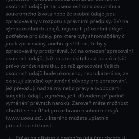
osobních údajů je narušena ochrana osobního a
soukromého života nebo že osobní údaje jsou
zpracovávány v rozporu s právními předpisy, (iv) na
výmaz osobních údajů, nejsou-li již osobní údaje
potřebné pro účely, pro které byly shromážděny či
jinak zpracovány, anebo zjistí-li se, že byly
zpracovávány protiprávně, (v) na omezení zpracování
osobních údajů, (vi) na přenositelnost údajů a (vii)
právo vznést námitku, po níž zpracování Vašich
osobních údajů bude ukončeno, neprokáže-li se, že
existují závažné oprávněné důvody pro zpracování,
jež převažují nad zájmy nebo právy a svobodami
subjektu údajů, zejména, je-li důvodem případné
vymáhání právních nároků. Zároveň máte možnost
obrátit se na Úřad pro ochranu osobních údajů
(www.uoou.cz), u kterého můžete uplatnit
případnou stížnost.
›
Právo na přístup k osobním údajům: chcete-li