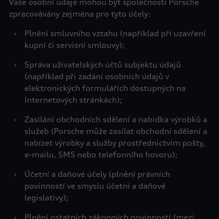
Vaše osobní údaje mohou být společností Porsche
zpracovávány zejména pro tyto účely:
›
Plnění smluvního vztahu (například při uzavření
kupní či servisní smlouvy);
›
Správa uživatelských účtů subjektu údajů
(například při zadání osobních údajů v
elektronických formulářích dostupných na
Internetových stránkách);
›
Zasílání obchodních sdělení a nabídka výrobků a
služeb (Porsche může zasílat obchodní sdělení a
nabízet výrobky a služby prostřednictvím pošty,
e-mailu, SMS nebo telefonního hovoru);
›
Účetní a daňové účely (plnění právních
povinností ve smyslu účetní a daňové
legislativy);
›
Plnění ostatních zákonných povinností (mezi