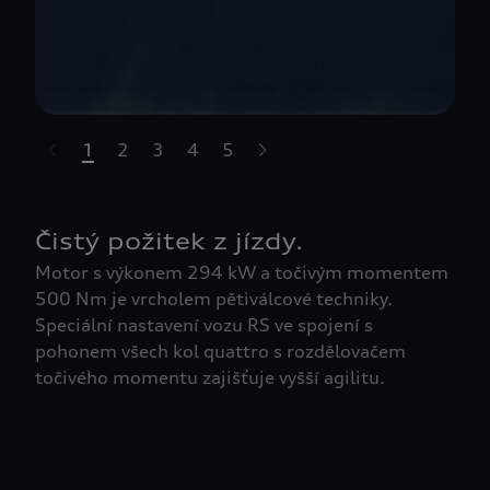
1
2
3
4
5
t-highlights.skipLinkText__
Čistý požitek z jízdy.
Motor s výkonem 294 kW a točivým momentem
500 Nm je vrcholem pětiválcové techniky.
Speciální nastavení vozu RS ve spojení s
pohonem všech kol quattro s rozdělovačem
točivého momentu zajišťuje vyšší agilitu.