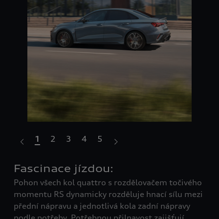
1
2
3
4
5
Fascinace jízdou:
Vý
Pohon všech kol quattro s rozdělovačem točivého
zp
né
momentu RS dynamicky rozděluje hnací sílu mezi
Nov
poru
přední nápravu a jednotlivá kola zadní nápravy
pět
podle potřeby. Potřebnou přilnavost zajišťují