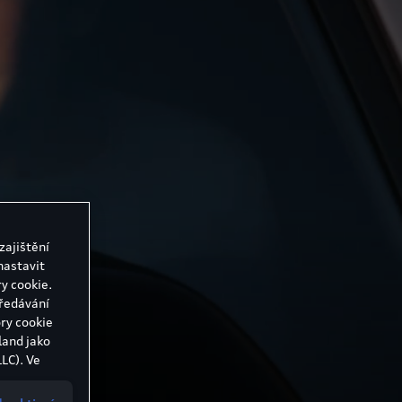
zajištění
nastavit
y cookie.
předávání
ry cookie
land jako
LC). Ve
 Evropské
 mohou