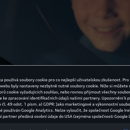
a používá soubory cookie pro co nejlepší uživatelskou zkušenost. Pro 
 webu byly nastaveny nezbytně nutné soubory cookie. Níže si můžete 
orů cookie vyžadujících souhlas, nebo rovnou přijmout všechny soubor
e ke zpracování identifikačních údajů našimi partnery. Upozornění k 
e čl. 49 odst. 1 písm. a) GDPR: Jako marketingové a výkonnostní soubo
né používán Google Analytics. Nelze vyloučit, že společnost Google Ire
í partner předává osobní údaje do USA (zejména společnosti Google L
státech neexistuje úroveň ochrany osobních údajů věcně rovnocenná
bí rozhodnutí Evropské komise o odpovídající ochraně. Z toho pro vás