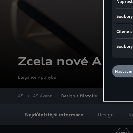
Naprost
vyplývat r
neexistují
Soubory
mohou bezp
osobních p
ukládání s
Cílené 
poskytovate
GDPR souhl
Soubory
Podrobnost
souborů co
Zcela nové Audi 
Souhlas mů
souborů co
Nastaven
naleznete 
Elegance v pohybu
Nastavení 
údaje
A5
A5 Avant
Design a filozofie
Nejdůležitější informace
Design
In