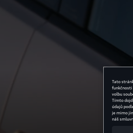
Tato stránk
funkčnosti
volbu soub
Tímto dojd
údajů podl
je mimo ji
náš smluvn
Spojených 
unii a chy