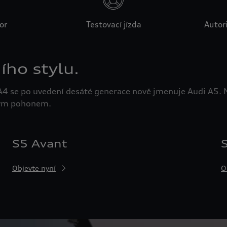
or
Testovací jízda
Autori
ho stylu.
4 se po uvedení desáté generace nově jmenuje Audi A5. N
nným pohonem.
S5 Avant
Objevte nyní
O