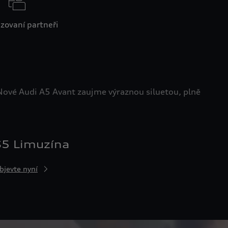
zovaní partneři
ové Audi A5 Avant zaujme výraznou siluetou, plně
S5 Limuzína
bjevte nyní