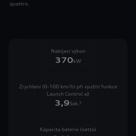
quattro.
Nabíjecí výkon
370
kW
Zrychlení (0-100 km/h) při využití funkce
Launch Control až
3,9
Sek.
8
Kapacita baterie (netto)