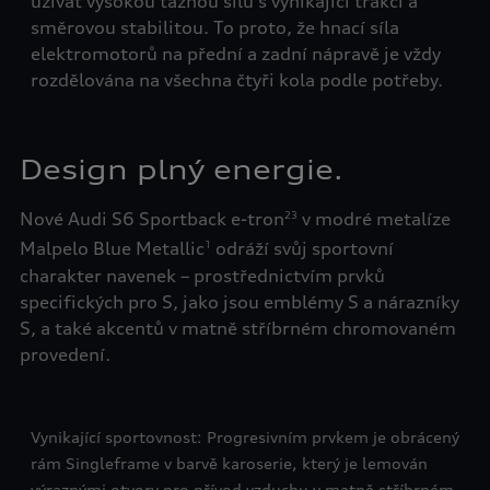
užívat vysokou tažnou sílu s vynikající trakcí a
ý -
Dyn
směrovou stabilitou. To proto, že hnací síla
s A
elektromotorů na přední a zadní nápravě je vždy
é
spr
rozdělována na všechna čtyři kola podle potřeby.
váří
odp
tak
jíz
Design plný energie.
Nové Audi S6 Sportback e-tron
v modré metalíze
23
Malpelo Blue Metallic
odráží svůj sportovní
1
charakter navenek – prostřednictvím prvků
specifických pro S, jako jsou emblémy S a nárazníky
S, a také akcentů v matně stříbrném chromovaném
provedení.
Vynikající sportovnost: Progresivním prvkem je obrácený
rám Singleframe v barvě karoserie, který je lemován
výraznými otvory pro přívod vzduchu v matně stříbrném