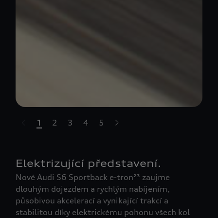
1
2
3
4
5
t-highlights.skipLinkText__
Elektrizující představení.
Nové Audi S6 Sportback e-tron²³ zaujme
dlouhým dojezdem a rychlým nabíjením,
působivou akcelerací a vynikající trakcí a
stabilitou díky elektrickému pohonu všech kol