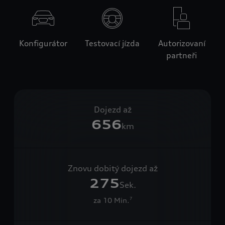
Konfigurátor
Testovací jízda
Autorizovaní
partneři
Dojezd až
656
km
Znovu dobitý dojezd až
275
Sek.
za 10 Min.
7