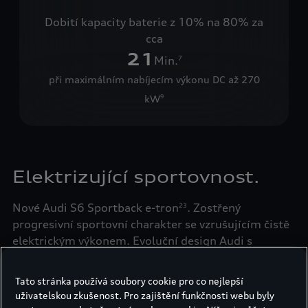
Dobití kapacity baterie z 10% na 80% za
cca
21
Min.
7
při maximálním nabíjecím výkonu DC až 270
kW
9
Elektrizující sportovnost.
Nové Audi S6 Sportback e-tron
. Zostřený
23
progresivní sportovní charakter se vzrušujícím čistě
elektrickým výkonem. Evoluční design Audi s
propracovanou aerodynamikou a digitálními
inovacemi.
Tato stránka používá soubory cookie pro co nejlepší
uživatelskou zkušenost. Pro zajištění funkčnosti webu byly