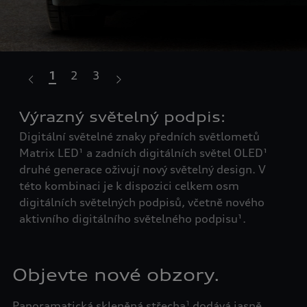
1
2
3
Výrazný světelný podpis:
Po
Digitální světelné znaky předních světlometů
Dyn
kce
Matrix LED¹ a zadních digitálních světel OLED¹
Hom
atní
druhé generace oživují nový světelný design. V
půs
této kombinaci je k dispozici celkem osm
osv
digitálních světelných podpisů, včetně nového
aktivního digitálního světelného podpisu¹.
Objevte nové obzory.
Panoramatická skleněná střecha
dodává jasně
1