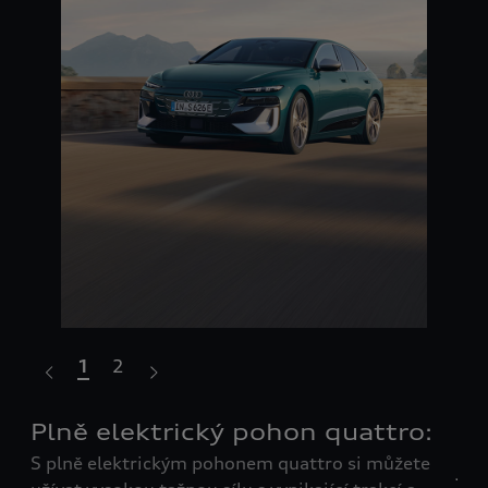
1
2
Plně elektrický pohon quattro:
Př
S plně elektrickým pohonem quattro si můžete
jí