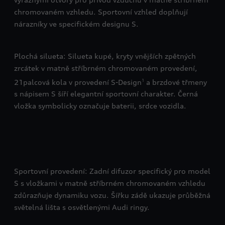
chromovaném vzhledu. Sportovní vzhled doplňují
nárazníky ve specifickém designu S.
Plochá silueta: Silueta kupé, kryty vnějších zpětných
zrcátek v matně stříbrném chromovaném provedení,
21palcová kola v provedení S-Design
a brzdové třmeny
1
s nápisem S šíří elegantní sportovní charakter. Černá
vložka symbolicky označuje baterii, srdce vozidla.
Sportovní provedení: Zadní difuzor specifický pro model
S s vložkami v matně stříbrném chromovaném vzhledu
zdůrazňuje dynamiku vozu. Šířku zádě ukazuje průběžná
světelná lišta s osvětlenými Audi ringy.