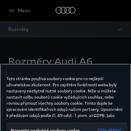
Menu
Rozměry
Rozměry Audi A6
Limuzína.
Tato stránka používá soubory cookie pro co nejlepší
uživatelskou zkušenost. Pro zajištění funkčnosti webu byly
nastaveny nezbytně nutné soubory cookie. Níže si můžete
nastavit volbu souborů cookie vyžadujících souhlas, nebo
rovnou přijmout všechny soubory cookie. Tímto dojde ke
zpracování identifikačních údajů našimi partnery. Upozornění
k předávání údajů podle čl. 49 odst. 1 písm. a) GDPR: Jako
marketingové a výkonnostní soubory cookie je mimo jiné
používán Google Analytics. Nelze vyloučit, že společnost
Vždy aktivní
Naprosto nezbytné soubory cookie