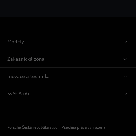
naleznete v Zásadách používání souborů cookie nebo v
Nastavení souborů cookie. Nastavení souborů cookie
naleznete na konci webové stránky.
Google zpracovává
osobní údaje
Modely
Zákaznická zóna
Inovace a technika
Svět Audi
Porsche Česká republika s.r.o. | Všechna práva vyhrazena.