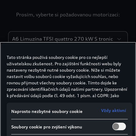
Prosím, vyberte si požadovanou motorizaci:
Engines
Tato stránka používá soubory cookie pro co nejlepší
Motor
uživatelskou zkušenost. Pro zajištění funkčnosti webu byly
nastaveny nezbytně nutné soubory cookie. Níže si můžete
nastavit volbu souborů cookie vyžadujících souhlas, nebo
Typ motoru
rovnou přijmout všechny soubory cookie. Tímto dojde ke
zpracování identifikačních údajů našimi partnery. Upozornění
Zážehový motor V6 s přímým vstřikováním,
k předávání údajů podle čl. 49 odst. 1 písm. a) GDPR: Jako
regulací lambda, funkcí klepání a přeplňováním
marketingové a výkonnostní soubory cookie je mimo jiné
výfukovými plyny turbodmychadlem, mild
používán Google Analytics. Nelze vyloučit, že společnost
Vždy aktivní
Naprosto nezbytné soubory cookie
hybridní elektromobil (MHEV)
Google Ireland jako náš smluvní partner předává osobní údaje
do USA (zejména společnosti Google LLC). Ve Spojených
Soubory cookie pro zvýšení výkonu
státech neexistuje úroveň ochrany osobních údajů věcně
Maximální točivý moment
rovnocenná Evropské unii a chybí rozhodnutí Evropské komise