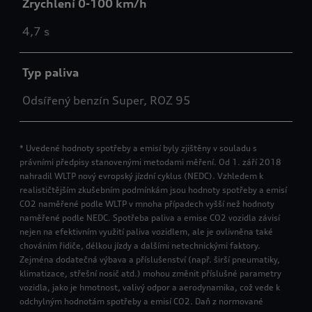
Zrychlení 0-100 km/h
4,7 s
Typ paliva
Odsířený benzín Super, ROZ 95
* Uvedené hodnoty spotřeby a emisí byly zjištěny v souladu s
právními předpisy stanovenými metodami měření. Od 1. září 2018
nahradil WLTP nový evropský jízdní cyklus (NEDC). Vzhledem k
realističtějším zkušebním podmínkám jsou hodnoty spotřeby a emisí
CO2 naměřené podle WLTP v mnoha případech vyšší než hodnoty
naměřené podle NEDC. Spotřeba paliva a emise CO2 vozidla závisí
nejen na efektivním využití paliva vozidlem, ale je ovlivněna také
chováním řidiče, délkou jízdy a dalšími netechnickými faktory.
Zejména dodatečná výbava a příslušenství (např. širší pneumatiky,
klimatizace, střešní nosič atd.) mohou změnit příslušné parametry
vozidla, jako je hmotnost, valivý odpor a aerodynamika, což vede k
odchylným hodnotám spotřeby a emisí CO2. Daň z normované