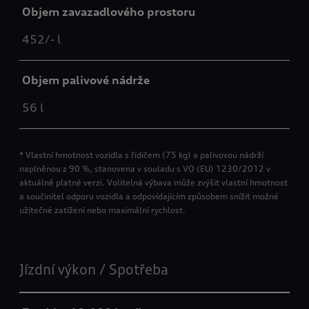
Objem zavazadlového prostoru
452/- l
Objem palivové nádrže
56 l
* Vlastní hmotnost vozidla s řidičem (75 kg) a palivovou nádrží
naplněnou z 90 %, stanovena v souladu s VO (EU) 1230/2012 v
aktuálně platné verzi. Volitelná výbava může zvýšit vlastní hmotnost
a součinitel odporu vozidla a odpovídajícím způsobem snížit možné
užitečné zatížení nebo maximální rychlost.
Jízdní výkon / Spotřeba