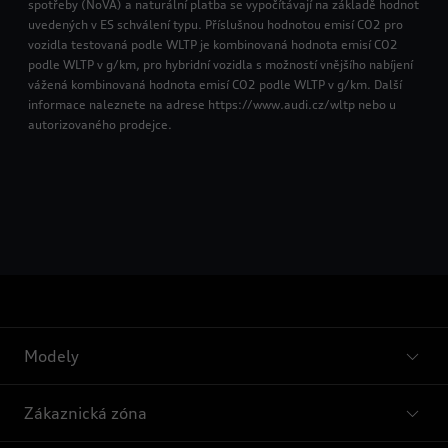
spotřeby (NoVA) a naturální platba se vypočítávají na základě hodnot
uvedených v ES schválení typu. Příslušnou hodnotou emisí CO2 pro
vozidla testovaná podle WLTP je kombinovaná hodnota emisí CO2
podle WLTP v g/km, pro hybridní vozidla s možností vnějšího nabíjení
vážená kombinovaná hodnota emisí CO2 podle WLTP v g/km. Další
informace naleznete na adrese https://www.audi.cz/wltp nebo u
autorizovaného prodejce.
Modely
Zákaznická zóna