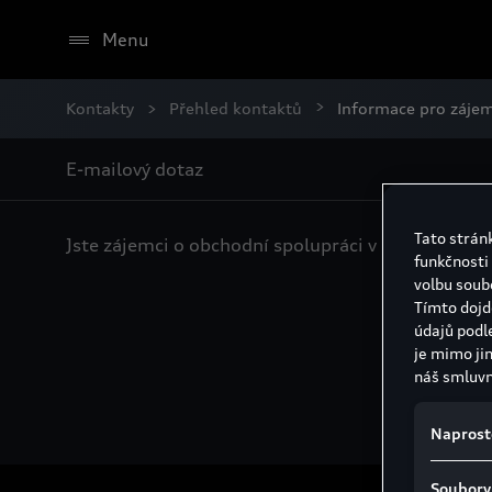
Menu
Kontakty
Přehled kontaktů
Informace pro zájem
E-mailový dotaz
Tato stránk
Jste zájemci o obchodní spolupráci v oblasti serv
funkčnosti
volbu soub
Tímto dojd
údajů podl
je mimo ji
náš smluvn
Spojených 
unii a chy
Naprost
vyplývat r
neexistují
Soubory
mohou bezp