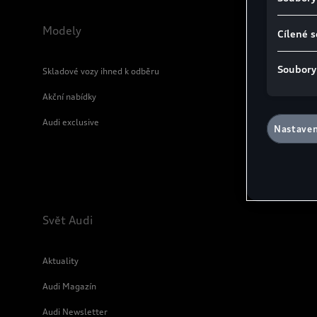
osobních p
ukládání s
Modely
Cílené 
poskytovate
GDPR souhl
Soubory
Skladové vozy ihned k odběru
Podrobnost
souborů co
Akční nabídky
Souhlas mů
souborů co
Audi exclusive
Nastaven
naleznete 
Nastavení 
údaje
Svět Audi
Aktuality
Audi Magazín
Audi Newsletter