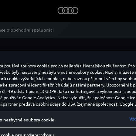
ce o obchodní spolupráci
a používá soubory cookie pro co nejlepší uživatelskou zkušenost. Pro 
isu či prodeje nových vozů Audi?
Navštivte stránku importé
 webu byly nastaveny nezbytně nutné soubory cookie. Níže si můžete 
kontaktní formulář.
orů cookie vyžadujících souhlas, nebo rovnou přijmout všechny soubor
e ke zpracování identifikačních údajů našimi partnery. Upozornění k 
e čl. 49 odst. 1 písm. a) GDPR: Jako marketingové a výkonnostní soubo
né používán Google Analytics. Nelze vyloučit, že společnost Google Ire
í partner předává osobní údaje do USA (zejména společnosti Google L
státech neexistuje úroveň ochrany osobních údajů věcně rovnocenná
bí rozhodnutí Evropské komise o odpovídající ochraně. Z toho pro vás
Vžd
o nezbytné soubory cookie
izika, protože v USA nemůžete účinně uplatnit svá práva subjektu údaj
 zásady ochrany osobních údajů a nelze vyloučit, že na základě platný
 cookie pro zvýšení výkonu
ečnostní orgány USA získat přístup k údajům, přičemž zásahy do vaš