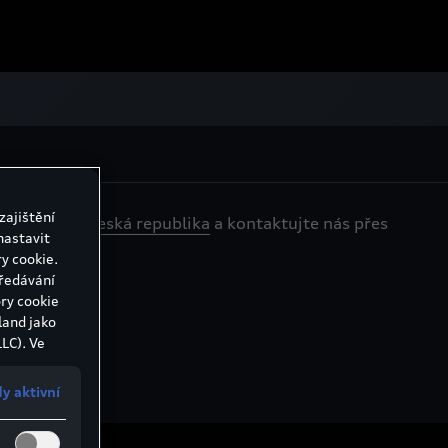
zajištění
ra Porsche Česká republika
a kontaktujte nás přes
nastavit
y cookie.
předávání
ry cookie
land jako
LC). Ve
 Evropské
 mohou
y aktivní
ů, v USA
ch zákonů
ich