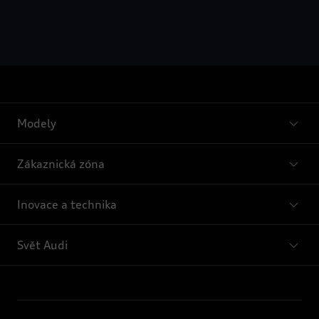
naleznete v Zásadách používání souborů cookie nebo v
Nastavení souborů cookie. Nastavení souborů cookie
naleznete na konci webové stránky.
Google zpracovává
osobní údaje
Modely
Zákaznická zóna
Inovace a technika
Svět Audi