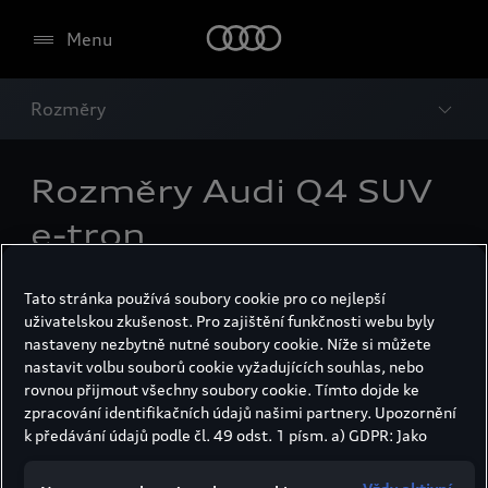
Menu
Rozměry
Rozměry Audi Q4 SUV
e-tron
Tato stránka používá soubory cookie pro co nejlepší
uživatelskou zkušenost. Pro zajištění funkčnosti webu byly
nastaveny nezbytně nutné soubory cookie. Níže si můžete
nastavit volbu souborů cookie vyžadujících souhlas, nebo
rovnou přijmout všechny soubory cookie. Tímto dojde ke
zpracování identifikačních údajů našimi partnery. Upozornění
k předávání údajů podle čl. 49 odst. 1 písm. a) GDPR: Jako
marketingové a výkonnostní soubory cookie je mimo jiné
používán Google Analytics. Nelze vyloučit, že společnost