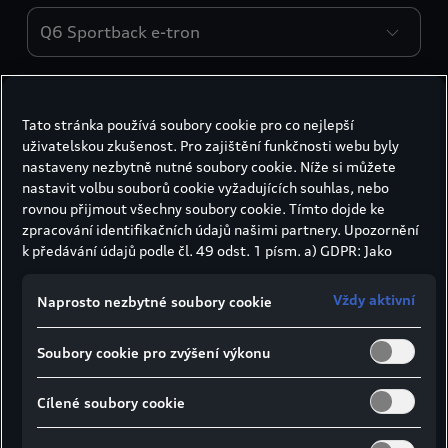
Engines
Motor
Tato stránka používá soubory cookie pro co nejlepší
uživatelskou zkušenost. Pro zajištění funkčnosti webu byly
Typ motoru
nastaveny nezbytně nutné soubory cookie. Níže si můžete
nastavit volbu souborů cookie vyžadujících souhlas, nebo
Elektrický
rovnou přijmout všechny soubory cookie. Tímto dojde ke
zpracování identifikačních údajů našimi partnery. Upozornění
k předávání údajů podle čl. 49 odst. 1 písm. a) GDPR: Jako
Elektrický kroutící moment
marketingové a výkonnostní soubory cookie je mimo jiné
používán Google Analytics. Nelze vyloučit, že společnost
Vždy aktivní
450 Nm
Naprosto nezbytné soubory cookie
Google Ireland jako náš smluvní partner předává osobní údaje
do USA (zejména společnosti Google LLC). Ve Spojených
Soubory cookie pro zvýšení výkonu
státech neexistuje úroveň ochrany osobních údajů věcně
Typ baterie
rovnocenná Evropské unii a chybí rozhodnutí Evropské komise
o odpovídající ochraně. Z toho pro vás mohou vyplývat rizika,
Lithium-iontové
Cílené soubory cookie
protože v USA nemůžete účinně uplatnit svá práva subjektu
údajů, v USA neexistují zásady ochrany osobních údajů a nelze