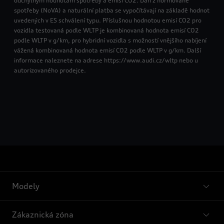
odchylným hodnotám spotřeby a emisí CO2. Daň z normované
spotřeby (NoVA) a naturální platba se vypočítávají na základě hodnot
uvedených v ES schválení typu. Příslušnou hodnotou emisí CO2 pro
vozidla testovaná podle WLTP je kombinovaná hodnota emisí CO2
podle WLTP v g/km, pro hybridní vozidla s možností vnějšího nabíjení
vážená kombinovaná hodnota emisí CO2 podle WLTP v g/km. Další
informace naleznete na adrese https://www.audi.cz/wltp nebo u
autorizovaného prodejce.
Modely
Zákaznická zóna