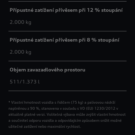
Přípustné zatížení přívěsem při 12 % stoupání
2.000 kg
Přípustné zatížení přívěsem při 8 % stoupání
2.000 kg
Objem zavazadlového prostoru
511/1.373 l
* Vlastní hmotnost vozidla s řidičem (75 kg) a palivovou nádrží
naplněnou z 90 %, stanovena v souladu s VO (EU) 1230/2012 v
aktuálně platné verzi. Volitelná výbava může zvýšit vlastní hmotnost
a součinitel odporu vozidla a odpovídajícím způsobem snížit možné
užitečné zatížení nebo maximální rychlost.