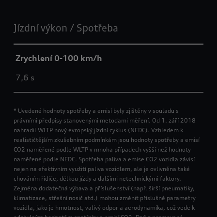
Jízdní výkon / Spotřeba
Zrychlení 0-100 km/h
7,6 s
* Uvedené hodnoty spotřeby a emisí byly zjištěny v souladu s
právními předpisy stanovenými metodami měření. Od 1. září 2018
nahradil WLTP nový evropský jízdní cyklus (NEDC). Vzhledem k
realističtějším zkušebním podmínkám jsou hodnoty spotřeby a emisí
CO2 naměřené podle WLTP v mnoha případech vyšší než hodnoty
naměřené podle NEDC. Spotřeba paliva a emise CO2 vozidla závisí
nejen na efektivním využití paliva vozidlem, ale je ovlivněna také
chováním řidiče, délkou jízdy a dalšími netechnickými faktory.
Zejména dodatečná výbava a příslušenství (např. širší pneumatiky,
klimatizace, střešní nosič atd.) mohou změnit příslušné parametry
vozidla, jako je hmotnost, valivý odpor a aerodynamika, což vede k