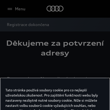
Menu
Registrace dokončena
Děkujeme za
potvrzení
adresy
Potvrzením vaší e-mailové adresy jsme
vás zařadili do databáze odběratelů
Tato stránka používá soubory cookie pro co nejlepší
newsletteru Audi, díky kterému budete
uživatelskou zkušenost. Pro zajištění funkčnosti webu byly
dostávat všechny novinky přímo do své
nastaveny nezbytně nutné soubory cookie. Níže si můžete
mailové schránky. Kdyby se vám naše
nastavit volbu souborů cookie vyžadujících souhlas, nebo
newslettery nelíbily, můžete kdykoliv