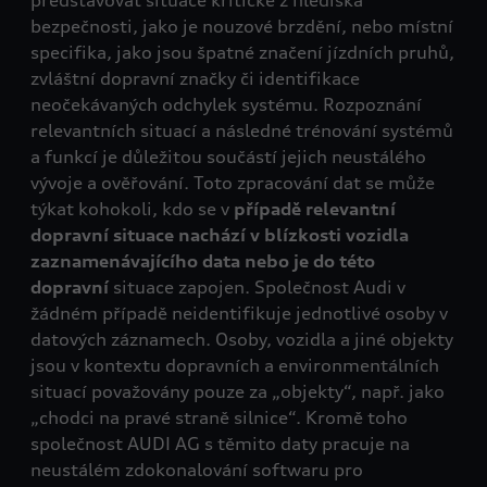
představovat situace kritické z hlediska
bezpečnosti, jako je nouzové brzdění, nebo místní
specifika, jako jsou špatné značení jízdních pruhů,
zvláštní dopravní značky či identifikace
neočekávaných odchylek systému. Rozpoznání
relevantních situací a následné trénování systémů
a funkcí je důležitou součástí jejich neustálého
vývoje a ověřování. Toto zpracování dat se může
týkat kohokoli, kdo se v
případě relevantní
dopravní situace nachází v blízkosti vozidla
zaznamenávajícího data nebo je do této
dopravní
situace zapojen. Společnost Audi v
žádném případě neidentifikuje jednotlivé osoby v
datových záznamech. Osoby, vozidla a jiné objekty
jsou v kontextu dopravních a environmentálních
situací považovány pouze za „objekty“, např. jako
„chodci na pravé straně silnice“. Kromě toho
společnost AUDI AG s těmito daty pracuje na
neustálém zdokonalování softwaru pro