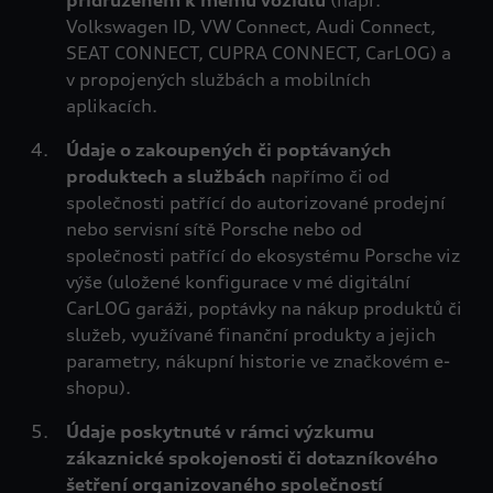
přidruženém k mému vozidlu
(např.
Volkswagen ID, VW Connect, Audi Connect,
SEAT CONNECT, CUPRA CONNECT, CarLOG) a
v propojených službách a mobilních
aplikacích.
Údaje o zakoupených či poptávaných
produktech a službách
napřímo či od
společnosti patřící do autorizované prodejní
nebo servisní sítě Porsche nebo od
společnosti patřící do ekosystému Porsche viz
výše (uložené konfigurace v mé digitální
CarLOG garáži, poptávky na nákup produktů či
služeb, využívané finanční produkty a jejich
parametry, nákupní historie ve značkovém e-
shopu).
Údaje poskytnuté v rámci výzkumu
zákaznické spokojenosti či dotazníkového
šetření
organizovaného společností