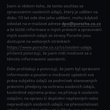
Jsem si vědom toho, že tento souhlas se
zpracováním osobních údajů, který je udělen na
dobu 10 let ode dne jeho udělení, mohu kdykoli
odvolat na e-mailové adrese
dpo@porsche.co.cz
a že bližší informace o mých právech a zpracování
mých osobních údajů ze strany Porsche jsou
dostupné na webových stránkách
https://www.porsche.co.cz/cs/osobni-udaje
,
přičemž potvrzuji, že jsem měl možnost se s
těmito informacemi seznámit.
Dále prohlašuji a potvrzuji, že jsem byl správcem
informován a poučen o možnosti uplatnit svá
práva subjektu údajů za podmínek stanovených
právními předpisy na ochranu osobních údajů,
konkrétně zejména právo: na přístup k osobním
údajům; na opravu či doplnění nepřesných nebo
nepravdivých osobních údajů; na přenositelnost