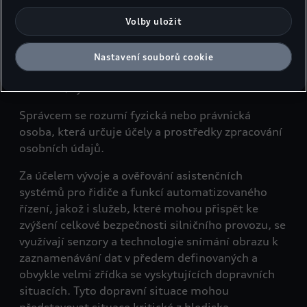
poskytovatelům služeb v USA, vyjadřujete tím zároveň v
shromažďování, zaznamenávání, uspořádávání,
souladu s čl. 49 odst. 1 písm. a) GDPR souhlas s předáváním
strukturování, uchovávání, přizpůsobování nebo
Volby uložit
osobních údajů obsažených v příslušných souborech cookie.
pozměňování, vyhledávání, nahlížení, používání,
Podrobnosti k souborům cookie používaným pro Google
sdělování předáváním, šíření nebo jiné
Nastavení souborů cookie
Analytics najdete v Nastavení souborů cookie na konci webové
zpřístupňování, srovnávání nebo spojování,
stránky nebo na jak Google zpracovává osobní údaje. Souhlas
omezení, výmaz nebo zničení.
můžete kdykoli udělit, odmítnout nebo odvolat. Správcem
této webové stránky a souborů cookie je Porsche Česká
Správcem se rozumí fyzická nebo právnická
republika s.r.o. Podrobné informace o souborech cookie
osoba, která určuje účely a prostředky zpracování
naleznete v Zásadách používání souborů cookie nebo v
osobních údajů.
Nastavení souborů cookie. Nastavení souborů cookie
naleznete na konci webové stránky.
Google zpracovává
Za účelem vývoje a ověřování asistenčních
osobní údaje
systémů pro řidiče a funkcí automatizovaného
řízení, jakož i služeb, které mohou přispět ke
zvýšení celkové bezpečnosti silničního provozu, se
využívají senzory a technologie snímání obrazu k
zaznamenávání dat v předem definovaných a
obvykle velmi zřídka se vyskytujících dopravních
situacích. Tyto dopravní situace mohou