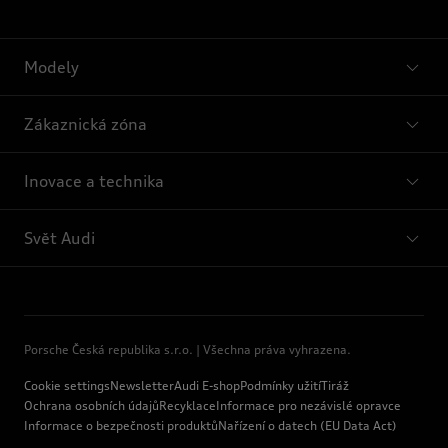
Modely
Zákaznická zóna
Inovace a technika
Svět Audi
Porsche Česká republika s.r.o. | Všechna práva vyhrazena.
Cookie settings
Newsletter
Audi E-shop
Podmínky užití
Tiráž
Ochrana osobních údajů
Recyklace
Informace pro nezávislé opravce
Informace o bezpečnosti produktů
Nařízení o datech (EU Data Act)