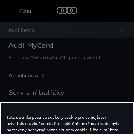
Menu
Audi Servis
Audi MyCard
Program MyCard přináší spoustu výhod.
Více informací
Servisní balíčky
Platí pro vozidla před 1. servisní prohlídkou.
Tato stránka používá soubory cookie pro co nejlepší
Více informací
uživatelskou zkušenost. Pro zajištění funkčnosti webu byly
nastaveny nezbytně nutné soubory cookie. Níže si můžete