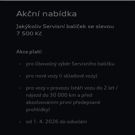
této webové stránky a souborů cookie je Porsche Česká
Akční nabídka
republika s.r.o. Podrobné informace o souborech cookie
naleznete v Zásadách používání souborů cookie nebo v
Nastavení souborů cookie. Nastavení souborů cookie
Jakýkoliv Servisní balíček se slevou
naleznete na konci webové stránky.
Google zpracovává
7 500 Kč
osobní údaje
Akce platí:
›
pro libovolný výběr Servisního balíčku
›
pro nové vozy (i skladové vozy)
›
pro vozy v provozu (stáří vozu do 2 let /
nájezd do 30 000 km a před
absolvováním první předepsané
prohlídky)
›
od 1. 4. 2026 do odvolání