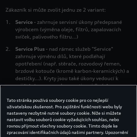
Zákazník si může zvolit jednu ze 2 variant:
Service
- zahrnuje servisní úkony předepsané
výrobcem (výměna oleje, filtrů, zapalovacích
svíček, palivového filtru...)
Service Plus
- nad rámec služeb "Service"
zahrnuje výměnu dílů, které podléhají
opotřebení (např. stěrače, rozvodový řemen,
brzdové kotouče (kromě karbon-keramických) a
destičky...). Kryty jsou také úkony vedoucí k
zajištění provozuschopnosti vozidla (vč.
nahodilých poruch)
Tato stránka používá soubory cookie pro co nejlepší
Více informací naleznete v
Produktových
uživatelskou zkušenost. Pro zajištění funkčnosti webu byly
podmínkách
.
nastaveny nezbytně nutné soubory cookie. Níže si můžete
nastavit volbu souborů cookie vyžadujících souhlas, nebo
Také je možné zvolit limit najetých kilometrů:
rovnou přijmout všechny soubory cookie. Tímto dojde ke
zpracování identifikačních údajů našimi partnery. Upozornění