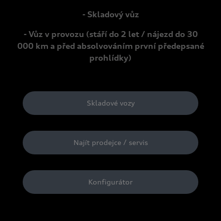
- Skladový vůz
- Vůz v provozu (stáří do 2 let / nájezd do 30
000 km a před absolvováním první předepsané
prohlídky)
Skladové vozy
Najít prodejce / servis
Konfigurátor