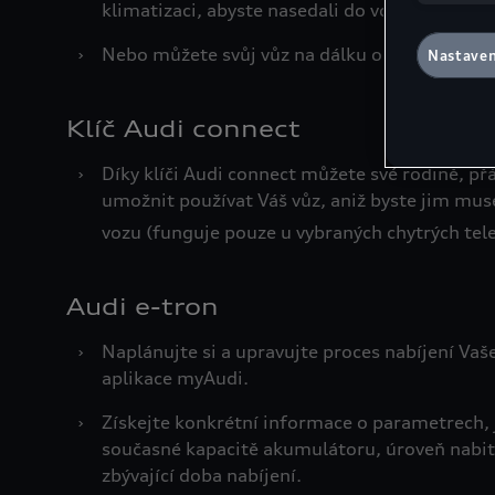
klimatizaci, abyste nasedali do vozu, kde je p
Souhlas mů
souborů co
›
Nebo můžete svůj vůz na dálku odemknout či
Nastaven
naleznete 
Nastavení 
údaje
Klíč Audi connect
›
Díky klíči Audi connect můžete své rodině, 
umožnit používat Váš vůz, aniž byste jim musel
vozu (funguje pouze u vybraných chytrých tel
Audi e-tron
›
Naplánujte si a upravujte proces nabíjení Va
aplikace myAudi.
›
Získejte konkrétní informace o parametrech, 
současné kapacitě akumulátoru, úroveň nabi
zbývající doba nabíjení.