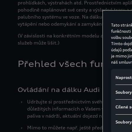
prohlídkách, výstrahách atd. Prostřednictvím apl
pohodlně naplánovat své cesty a výsledné trasy a 
palubního systému ve voze. Na dálku můžete ovlá
vytápění nebo odemykání a zamykání dveří.
Tato stránk
funkčnosti
(V závislosti na konkrétním modelu a výbavě Vaš
volbu soub
služeb může lišit.)
Tímto dojd
údajů podl
je mimo ji
Přehled všech funkcí:
náš smluvn
Spojených 
unii a chy
Naprost
vyplývat r
neexistují
Ovládání na dálku Audi connect
Soubory
mohou bezp
osobních p
›
Udržujte si prostřednictvím svého chytrého t
ukládání s
Cílené 
důležitých informacích o Vašem voze, mezi kte
poskytovate
paliva v nádrži, aktuální dojezd nebo hladina o
GDPR souhl
Soubory
Podrobnost
›
Mimo to můžete např. ještě před nastoupením
souborů co