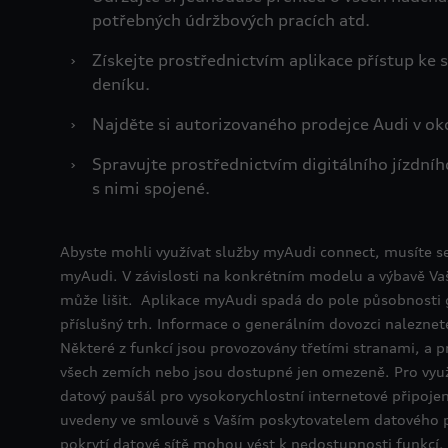
potřebných údržbových pracích atd.
›
Získejte prostřednictvím aplikace přístup ke
deníku.
›
Najděte si autorizovaného prodejce Audi v oko
›
Spravujte prostřednictvím digitálního jízdníh
s nimi spojené.
Abyste mohli využívat služby myAudi connect, musíte se
myAudi. V závislosti na konkrétním modelu a výbavě Va
může lišit. Aplikace myAudi spadá do pole působnosti
příslušný trh. Informace o generálním dovozci naleznete 
Některé z funkcí jsou provozovány třetími stranami, a 
všech zemích nebo jsou dostupné jen omezeně. Pro vyu
datový paušál pro vysokorychlostní internetové připojen
uvedeny ve smlouvě s Vaším poskytovatelem datového p
pokrytí datové sítě mohou vést k nedostupnosti funkcí.