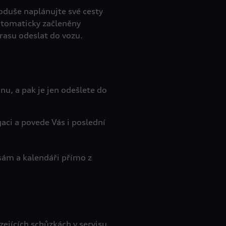
oduše naplánujte své cesty
utomaticky začleněny
trasu odeslat do vozu.
nu, a pak je jen odešlete do
aci a povede Vás i poslední
sám a kalendáři přímo z
ejících schůzkách v servisu,