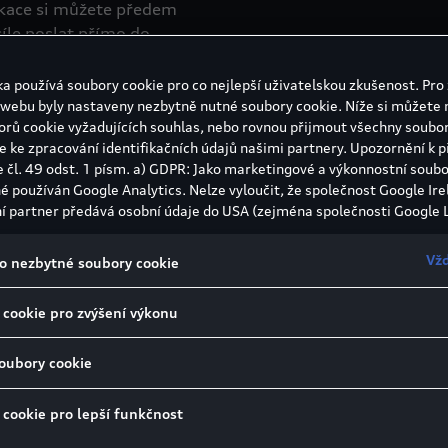
ikace si můžete předem
cíle poslat přímo do
dat dokonce i nezávislé
a používá soubory cookie pro co nejlepší uživatelskou zkušenost. Pro 
 webu byly nastaveny nezbytně nutné soubory cookie. Níže si můžete 
eho Audi se dostupnost
orů cookie vyžadujících souhlas, nebo rovnou přijmout všechny soubor
e ke zpracování identifikačních údajů našimi partnery. Upozornění k 
e čl. 49 odst. 1 písm. a) GDPR: Jako marketingové a výkonnostní soubo
né používán Google Analytics. Nelze vyloučit, že společnost Google Ire
í partner předává osobní údaje do USA (zejména společnosti Google L
státech neexistuje úroveň ochrany osobních údajů věcně rovnocenná
bí rozhodnutí Evropské komise o odpovídající ochraně. Z toho pro vás
Vžd
o nezbytné soubory cookie
izika, protože v USA nemůžete účinně uplatnit svá práva subjektu údaj
 zásady ochrany osobních údajů a nelze vyloučit, že na základě platný
 cookie pro zvýšení výkonu
ečnostní orgány USA získat přístup k údajům, přičemž zásahy do vaš
ráv a svobod nejsou omezeny na absolutně nezbytný rozsah. Pokud po
elefonu přehled o všech
ouborů cookie pro marketingové účely nebo výkonnostních souborů co
soubory cookie
ré patří zbývající množství
lům služeb v USA, vyjadřujete tím zároveň v souladu s čl. 49 odst. 1 
leje.
as s předáváním osobních údajů obsažených v příslušných souborech
 cookie pro lepší funkčnost
i k souborům cookie používaným pro Google Analytics najdete v Nast
 nastavit palubní
okie na konci webové stránky nebo na jak Google zpracovává osobní ú