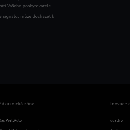
ítí Vašeho poskytovatele.
PS signálu, může docházet k
Zákaznická zóna
Inovace 
Das WeltAuto
quattro