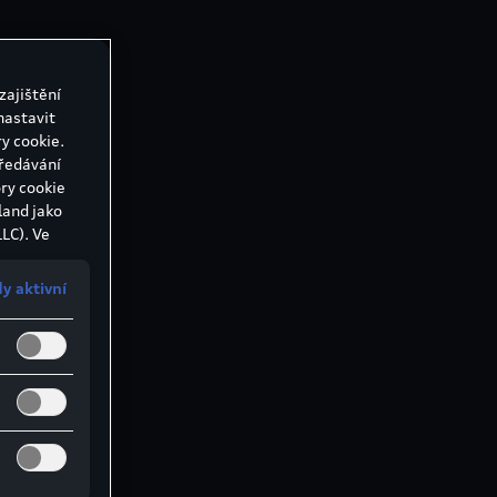
zajištění
nastavit
y cookie.
předávání
ry cookie
land jako
LC). Ve
 Evropské
 mohou
y aktivní
ů, v USA
ch zákonů
ich
volíte
okie také
písm. a)
 cookie.
avení
daje.