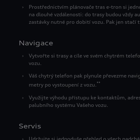
›
Prostřednictvím plánovače tras e-tron si jedn
na dlouhé vzdálenosti: do trasy budou vždy a
zastávky nutné pro dobití vozu. Pak jen stačí 
Navigace
›
Vytvořte si trasy a cíle ve svém chytrém telefo
vozu.
›
Váš chytrý telefon pak plynule převezme navig
**
metry po vystoupení z vozu.
›
Využijte výhodu přístupu ke kontaktům, adre
palubního systému Vašeho vozu.
Servis
›
Udržujte si jednoduše přehled o všech nadcház