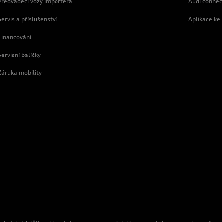
Předváděcí vozy importéra
Audi connec
Servis a příslušenství
Aplikace ke
Financování
Servisní balíčky
Záruka mobility