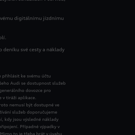
 svému digitálnímu jízdnímu
lí.
o deníku své cesty a náklady
 přihlásit ke svému účtu
šeho Audi se dostupnost služeb
 generálního dovozce pro
v tiráži aplikace.
proto nemusí být dostupné ve
žívání služeb doporučujeme
í, kdy jsou výsledné náklady
řipojení. Případné výpadky v
 Mimo to je třeba brát v úvahu