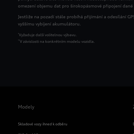
omezení objemu dat pro širokopásmové připojení dané s
Jestliže na pozadí stále probíhá přijímání a odesílání G
vyššímu vybíjení akumulátoru.
*
V závislosti na konkrétním modelu vozidla.
**
Modely
Skladové vozy ihned k odběru