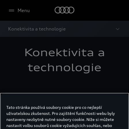
Menu
Konektivita a technologie
Konektivita a
technologie
Audi charging
Tato stránka používá soubory cookie pro co nejlepší
uživatelskou zkušenost. Pro zajištění funkčnosti webu byly
Více informací
nastaveny nezbytně nutné soubory cookie. Níže si můžete
nastavit volbu souborů cookie vyžadujících souhlas, nebo