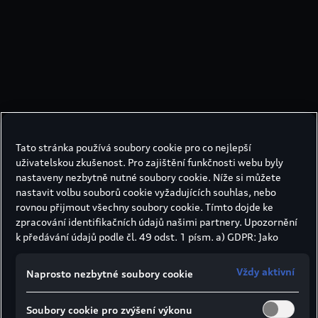
Co je plug-in hybrid?
Tato stránka používá soubory cookie pro co nejlepší
Plug-in hybrid se pohybuje mezi dvěma
uživatelskou zkušenost. Pro zajištění funkčnosti webu byly
dimenzemi pohonu, z nichž v první se
nastaveny nezbytně nutné soubory cookie. Níže si můžete
využívá spalovací motor a v druhé
nastavit volbu souborů cookie vyžadujících souhlas, nebo
elektromotor. Jak už napovídá název,
rovnou přijmout všechny soubory cookie. Tímto dojde ke
akumulátor vozidla lze na rozdíl od jiných
zpracování identifikačních údajů našimi partnery. Upozornění
k předávání údajů podle čl. 49 odst. 1 písm. a) GDPR: Jako
hybridů dobíjet nejen rekuperací energie,
marketingové a výkonnostní soubory cookie je mimo jiné
ale také z externích zdrojů, jako jsou
používán Google Analytics. Nelze vyloučit, že společnost
dobíjecí stanice nebo zásuvky. Plug-in
Vždy aktivní
Naprosto nezbytné soubory cookie
Google Ireland jako náš smluvní partner předává osobní údaje
hybrid se proto etabloval jako
do USA (zejména společnosti Google LLC). Ve Spojených
nejrozšířenější forma hybridu. Termín je
Soubory cookie pro zvýšení výkonu
státech neexistuje úroveň ochrany osobních údajů věcně