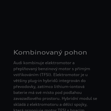
Kombinovaný pohon
Audi kombinuje elektromotor a
přeplňovaný benzinový motor s přímým
vstřikováním (TFSI). Elektromotor je u
většiny plug-in hybridů integrován do
převodovky, zatímco lithium-iontová
baterie má své místo pod podlahou
zavazadlového prostoru. Hybridní modul se
skládá z elektromotoru a dělící spojky,
která propojuje motor TFSI s hnacím