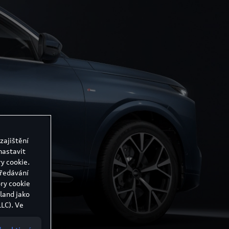
zajištění
nastavit
y cookie.
předávání
ry cookie
land jako
LC). Ve
 Evropské
 mohou