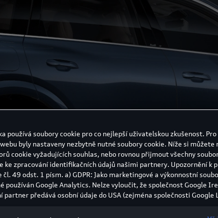
ka používá soubory cookie pro co nejlepší uživatelskou zkušenost. Pro 
 webu byly nastaveny nezbytně nutné soubory cookie. Níže si můžete 
orů cookie vyžadujících souhlas, nebo rovnou přijmout všechny soubor
e ke zpracování identifikačních údajů našimi partnery. Upozornění k 
e čl. 49 odst. 1 písm. a) GDPR: Jako marketingové a výkonnostní soubo
né používán Google Analytics. Nelze vyloučit, že společnost Google Ire
í partner předává osobní údaje do USA (zejména společnosti Google L
státech neexistuje úroveň ochrany osobních údajů věcně rovnocenná
bí rozhodnutí Evropské komise o odpovídající ochraně. Z toho pro vás