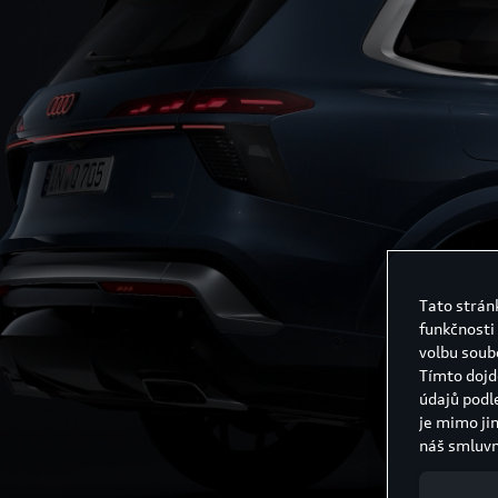
Tato strán
funkčnosti
volbu soub
Tímto dojd
údajů podl
je mimo ji
náš smluvn
Spojených 
unii a chy