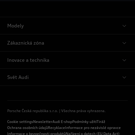
Modely
Zákaznická zóna
Inovace a technika
Svět Audi
Porsche Česká republika s.r.o. | Všechna práva vyhrazena.
Cookie settings
Newsletter
Audi E-shop
Podmínky užití
Tiráž
Ochrana osobních údajů
Recyklace
Informace pro nezávislé opravce
Informace o bezpečnosti produktů
Nařízení o datech (EU Data Act)