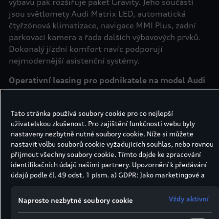
výbavu pak rozšiřuje paket Gravity. Jeho součástí
jsou světlomety Audi Matrix LED, automatická
čtyřzónová klimatizace, navigace MMI Plus, zadní
parkovací kamera a řada dalších výbavových prvků.
Dokonalý jízdní komfort navíc podporují
nejmodernější asistenční systémy.
Operativní leasing pro podnikatele na model Audi
Q7 obsahuje
›
Pojištění odpovědnosti vozidla limit 50/50 mil.
Tato stránka používá soubory cookie pro co nejlepší
Kč (škoda na zdraví/majetku)
uživatelskou zkušenost. Pro zajištění funkčnosti webu byly
nastaveny nezbytně nutné soubory cookie. Níže si můžete
›
Havarijní pojištění se spoluúčastí 10 %
nastavit volbu souborů cookie vyžadujících souhlas, nebo rovnou
přijmout všechny soubory cookie. Tímto dojde ke zpracování
›
Asistence
identifikačních údajů našimi partnery. Upozornění k předávání
údajů podle čl. 49 odst. 1 písm. a) GDPR: Jako marketingové a
›
Servis
výkonnostní soubory cookie je mimo jiné používán Google
Analytics. Nelze vyloučit, že společnost Google Ireland jako náš
Vždy aktivní
Naprosto nezbytné soubory cookie
›
Nájezd 15 000 km/ročně
smluvní partner předává osobní údaje do USA (zejména
společnosti Google LLC). Ve Spojených státech neexistuje