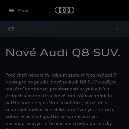
Menu
Q8
Nové Audi Q8 SUV.
Proč chtít něco míň, když můžete mít to nejlepší?
Nastupte na palubu nového Audi Q8 SUV a zažijte
unikátní kombinaci prostornosti a vynikajících
jízdních vlastností vlajkové lodi. Výbava modelu
patří k tomu nejlepšímu v nabídce, ať už jde o
adaptivní podvozek s elektricky řízenými tlumiči,
pohon všech kol quattro se samosvorným
mezinápravovým diferenciálem nebo puristický