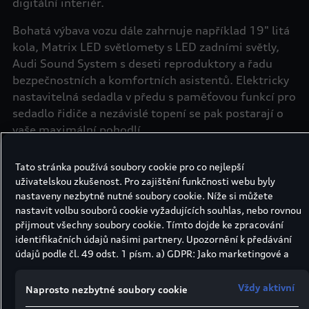
digitální interiér.
Bohatá výbava vozu dále zahrnuje například 19" litá
kola, Matrix LED světlomety s LED zadními světly,
Audi Sound System s deseti reproduktory a řadu
bezpečnostních a komfortních asistentů. Elektricky
nastavitelná sedadla v předu s paměťovou funkcí pro
sedadlo řidiče a nezávislé topení se pak postarají o
vaše maximální pohodlí.
Operativní leasing pro podnikatele na model Audi
Tato stránka používá soubory cookie pro co nejlepší
Q8 obsahuje
uživatelskou zkušenost. Pro zajištění funkčnosti webu byly
nastaveny nezbytně nutné soubory cookie. Níže si můžete
›
Pojištění odpovědnosti vozidla limit 50/50 mil.
nastavit volbu souborů cookie vyžadujících souhlas, nebo rovnou
Kč (škoda na zdraví/majetku)
přijmout všechny soubory cookie. Tímto dojde ke zpracování
identifikačních údajů našimi partnery. Upozornění k předávání
›
Havarijní pojištění se spoluúčastí 10 %
údajů podle čl. 49 odst. 1 písm. a) GDPR: Jako marketingové a
výkonnostní soubory cookie je mimo jiné používán Google
›
Asistence
Analytics. Nelze vyloučit, že společnost Google Ireland jako náš
Vždy aktivní
Naprosto nezbytné soubory cookie
smluvní partner předává osobní údaje do USA (zejména
›
Servis