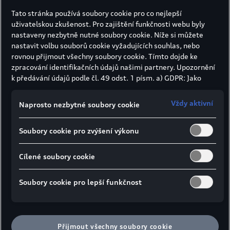
Tato stránka používá soubory cookie pro co nejlepší
uživatelskou zkušenost. Pro zajištění funkčnosti webu byly
nastaveny nezbytně nutné soubory cookie. Níže si můžete
Q8 SUV
nastavit volbu souborů cookie vyžadujících souhlas, nebo
rovnou přijmout všechny soubory cookie. Tímto dojde ke
od
2 162 900 Kč
zpracování identifikačních údajů našimi partnery. Upozornění
Kombinovaná spotřeba paliva:
k předávání údajů podle čl. 49 odst. 1 písm. a) GDPR: Jako
3,8-11,84 l/100 km | 19,0-19,0 kWh/100 km
marketingové a výkonnostní soubory cookie je mimo jiné
používán Google Analytics. Nelze vyloučit, že společnost
Kombinované emise CO₂:
87-269 g/km
Vždy aktivní
Naprosto nezbytné soubory cookie
Google Ireland jako náš smluvní partner předává osobní údaje
do USA (zejména společnosti Google LLC). Ve Spojených
Objevte nyní
Soubory cookie pro zvýšení výkonu
státech neexistuje úroveň ochrany osobních údajů věcně
rovnocenná Evropské unii a chybí rozhodnutí Evropské komise
o odpovídající ochraně. Z toho pro vás mohou vyplývat rizika,
Cílené soubory cookie
protože v USA nemůžete účinně uplatnit svá práva subjektu
údajů, v USA neexistují zásady ochrany osobních údajů a nelze
Soubory cookie pro lepší funkčnost
vyloučit, že na základě platných zákonů mohou bezpečnostní
orgány USA získat přístup k údajům, přičemž zásahy do vašich
osobních práv a svobod nejsou omezeny na absolutně
nezbytný rozsah. Pokud povolíte ukládání souborů cookie pro
Přijmout všechny soubory cookie
marketingové účely nebo výkonnostních souborů cookie také