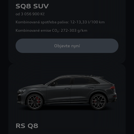
SQ8 SUV
od
3 056 900 Kč
Kombinovaná spotřeba paliva:
12-13,33 l/100 km
Kombinované emise CO₂:
272-303 g/km
Objevte nyní
RS Q8